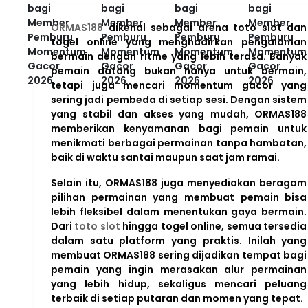
ORMAS188
dikenal sebagai arena toto slot dan
togel online yang menghadirkan pengalaman
bermain dengan ritme yang lebih terasa. Banyak
pemain datang bukan hanya untuk bermain,
tetapi juga mencari momentum gacor yang
sering jadi pembeda di setiap sesi. Dengan sistem
yang stabil dan akses yang mudah, ORMAS188
memberikan kenyamanan bagi pemain untuk
menikmati berbagai permainan tanpa hambatan,
baik di waktu santai maupun saat jam ramai.
Selain itu, ORMAS188 juga menyediakan beragam
pilihan permainan yang membuat pemain bisa
lebih fleksibel dalam menentukan gaya bermain.
Dari
toto slot
hingga togel online, semua tersedia
dalam satu platform yang praktis. Inilah yang
membuat ORMAS188 sering dijadikan tempat bagi
pemain yang ingin merasakan alur permainan
yang lebih hidup, sekaligus mencari peluang
terbaik di setiap putaran dan momen yang tepat.