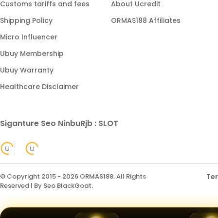
Customs tariffs and fees
About Ucredit
Shipping Policy
ORMAS188 Affiliates
Micro Influencer
Ubuy Membership
Ubuy Warranty
Healthcare Disclaimer
Siganture Seo NinbuRjb : SLOT
© Copyright 2015 - 2026 ORMAS188. All Rights
Te
Reserved | By Seo BlackGoat.