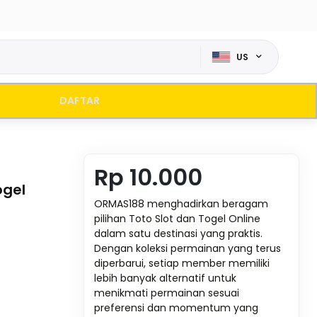
US
DAFTAR
Rp 10.000
ogel
ORMAS188 menghadirkan beragam
pilihan Toto Slot dan Togel Online
dalam satu destinasi yang praktis.
Dengan koleksi permainan yang terus
diperbarui, setiap member memiliki
lebih banyak alternatif untuk
menikmati permainan sesuai
preferensi dan momentum yang