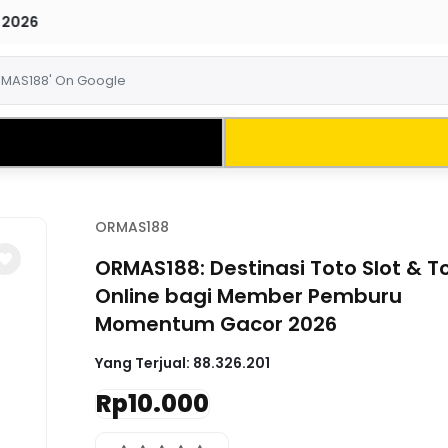
ORMAS188
ORMAS188: Destinasi Toto Slot & T
Online bagi Member Pemburu
Momentum Gacor 2026
Yang Terjual:
88.326.201
Rp10.000