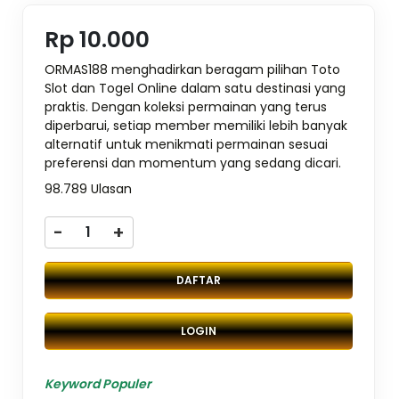
Rp 10.000
ORMAS188 menghadirkan beragam pilihan Toto
Slot dan Togel Online dalam satu destinasi yang
praktis. Dengan koleksi permainan yang terus
diperbarui, setiap member memiliki lebih banyak
alternatif untuk menikmati permainan sesuai
preferensi dan momentum yang sedang dicari.
98.789 Ulasan
-
+
DAFTAR
LOGIN
Keyword Populer