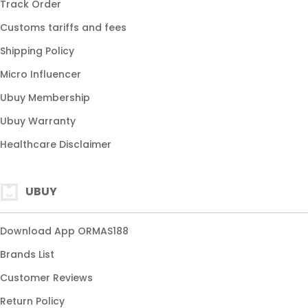
Track Order
DESTINASI TOGEL ONLINE
Customs tariffs and fees
LINK ALTERNATIF ORMAS188
Shipping Policy
LINK TOTO SLOT
Micro Influencer
LINK TOGEL ONLINE
Ubuy Membership
LINK SLOT GACOR
Ubuy Warranty
LINK GACOR
Healthcare Disclaimer
SITUS RESMI
SITUS TERPERCAYA
UBUY
RTP GACOR
RTP LIVE
Download App ORMAS188
SLOT88
Brands List
SLOT HARI INI
Customer Reviews
SLOT GACOR HARI INI
Return Policy