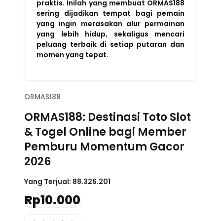
praktis. Inilah yang membuat ORMAS188
sering dijadikan tempat bagi pemain
yang ingin merasakan alur permainan
yang lebih hidup, sekaligus mencari
peluang terbaik di setiap putaran dan
momen yang tepat.
ORMAS188
ORMAS188: Destinasi Toto Slot
& Togel Online bagi Member
Pemburu Momentum Gacor
2026
Yang Terjual:
88.326.201
Rp10.000