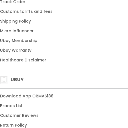
Track Order
DESTINASI TOGEL ONLINE
Customs tariffs and fees
LINK ALTERNATIF ORMAS188
Shipping Policy
LINK TOTO SLOT
Micro Influencer
LINK TOGEL ONLINE
Ubuy Membership
LINK SLOT GACOR
Ubuy Warranty
LINK GACOR
Healthcare Disclaimer
SITUS RESMI
SITUS TERPERCAYA
UBUY
RTP GACOR
RTP LIVE
Download App ORMAS188
SLOT88
Brands List
SLOT HARI INI
Customer Reviews
SLOT GACOR HARI INI
Return Policy