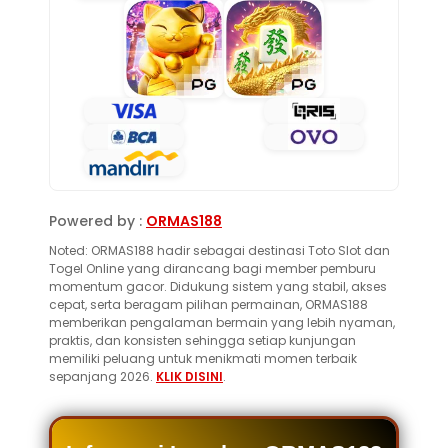
Powered by :
ORMAS188
Noted: ORMAS188 hadir sebagai destinasi Toto Slot dan
Togel Online yang dirancang bagi member pemburu
momentum gacor. Didukung sistem yang stabil, akses
cepat, serta beragam pilihan permainan, ORMAS188
memberikan pengalaman bermain yang lebih nyaman,
praktis, dan konsisten sehingga setiap kunjungan
memiliki peluang untuk menikmati momen terbaik
sepanjang 2026.
KLIK DISINI
.