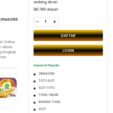
sedang dicari.
98.789 Ulasan
 ORMAS188
-
+
DAFTAR
l Online
 akses
LOGIN
g lengkap
aman
Keyword Populer
ORMAS188
TOTO SLOT
SLOT TOTO
TOGEL ONLINE
BANDAR TOGEL
SLOT