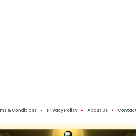
rms & Conditions
Privacy Policy
About Us
Contact