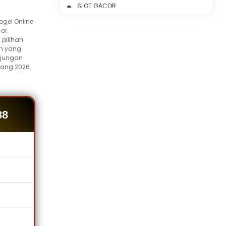
SLOT GACOR
SITUS SLOT
ogel Online
or.
SITUS SLOT ONLINE
 pilihan
SITUS TOTO SLOT
n yang
unjungan
AGEN TOTO SLOT
jang 2026.
AGEN TOGEL ONLINE
PLATFORM TOTO SLOT
DESTINASI TOTO SLOT
88
DESTINASI TOGEL ONLINE
LINK ALTERNATIF ORMAS188
LINK TOTO SLOT
LINK TOGEL ONLINE
LINK SLOT GACOR
LINK GACOR
SITUS RESMI
SITUS TERPERCAYA