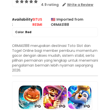
4.9 rating
Write a Review
Availability
SITUS
Imported from
:
RESMI
ORMAS188
Color :
Red
ORMAS188 merupakan destinasi Toto Slot dan
Togel Online bagi member pemburu momentum
gacor dengan akses mudah, sistem stabil, serta
pilihan permainan yang lengkap untuk menemani
pengalaman bermain lebih nyaman sepanjang
2026.