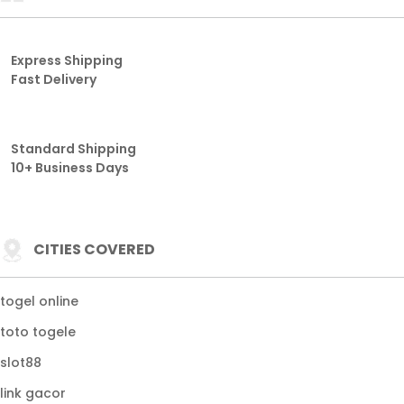
Express Shipping
Fast Delivery
Standard Shipping
10+ Business Days
CITIES COVERED
togel online
toto togele
slot88
link gacor