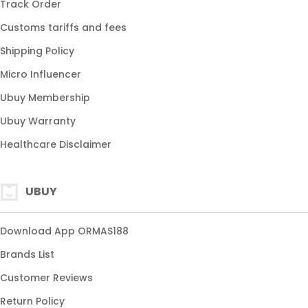
Track Order
DESTINASI TOGEL ONLINE
Customs tariffs and fees
LINK ALTERNATIF ORMAS188
Shipping Policy
LINK TOTO SLOT
Micro Influencer
LINK TOGEL ONLINE
Ubuy Membership
LINK SLOT GACOR
Ubuy Warranty
LINK GACOR
Healthcare Disclaimer
SITUS RESMI
SITUS TERPERCAYA
UBUY
RTP GACOR
RTP LIVE
Download App ORMAS188
SLOT88
Brands List
SLOT HARI INI
Customer Reviews
SLOT GACOR HARI INI
Return Policy