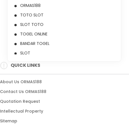
ORMAS188
TOTO SLOT
SLOT TOTO
TOGEL ONLINE
BANDAR TOGEL
SLOT
SLOT GACOR
QUICK LINKS
SITUS SLOT
SITUS SLOT ONLINE
About Us ORMAS188
SITUS TOTO SLOT
Contact Us ORMAS188
AGEN TOTO SLOT
Quotation Request
AGEN TOGEL ONLINE
Intellectual Property
PLATFORM TOTO SLOT
Sitemap
DESTINASI TOTO SLOT