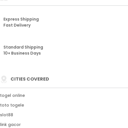
Express Shipping
Fast Delivery
Standard Shipping
10+ Business Days
CITIES COVERED
togel online
toto togele
slot88
link gacor