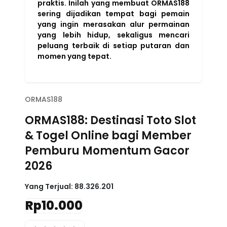
praktis. Inilah yang membuat ORMAS188
sering dijadikan tempat bagi pemain
yang ingin merasakan alur permainan
yang lebih hidup, sekaligus mencari
peluang terbaik di setiap putaran dan
momen yang tepat.
ORMAS188
ORMAS188: Destinasi Toto Slot
& Togel Online bagi Member
Pemburu Momentum Gacor
2026
Yang Terjual:
88.326.201
Rp10.000