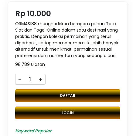
Rp 10.000
ORMAS188 menghadirkan beragam pilihan Toto
Slot dan Togel Online dalam satu destinasi yang
praktis. Dengan koleksi permainan yang terus
diperbarui, setiap member memiliki lebih banyak
alternatif untuk menikmati permainan sesuai
preferensi dan momentum yang sedang dicari.
98.789 Ulasan
-
+
DAFTAR
LOGIN
Keyword Populer