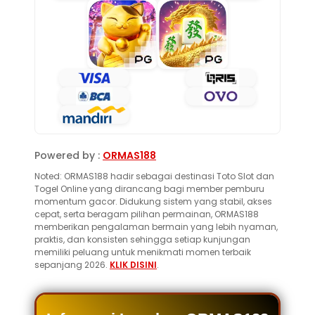
Powered by :
ORMAS188
Noted: ORMAS188 hadir sebagai destinasi Toto Slot dan
Togel Online yang dirancang bagi member pemburu
momentum gacor. Didukung sistem yang stabil, akses
cepat, serta beragam pilihan permainan, ORMAS188
memberikan pengalaman bermain yang lebih nyaman,
praktis, dan konsisten sehingga setiap kunjungan
memiliki peluang untuk menikmati momen terbaik
sepanjang 2026.
KLIK DISINI
.