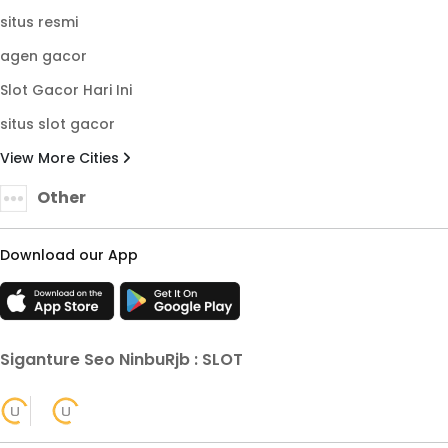
situs resmi
agen gacor
Slot Gacor Hari Ini
situs slot gacor
View More Cities
Other
Download our App
Siganture Seo NinbuRjb : SLOT