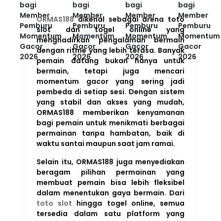
ORMAS188
dikenal sebagai arena toto
slot dan togel online yang
menghadirkan pengalaman bermain
dengan ritme yang lebih terasa. Banyak
pemain datang bukan hanya untuk
bermain, tetapi juga mencari
momentum gacor yang sering jadi
pembeda di setiap sesi. Dengan sistem
yang stabil dan akses yang mudah,
ORMAS188 memberikan kenyamanan
bagi pemain untuk menikmati berbagai
permainan tanpa hambatan, baik di
waktu santai maupun saat jam ramai.
Selain itu, ORMAS188 juga menyediakan
beragam pilihan permainan yang
membuat pemain bisa lebih fleksibel
dalam menentukan gaya bermain. Dari
toto slot
hingga togel online, semua
tersedia dalam satu platform yang