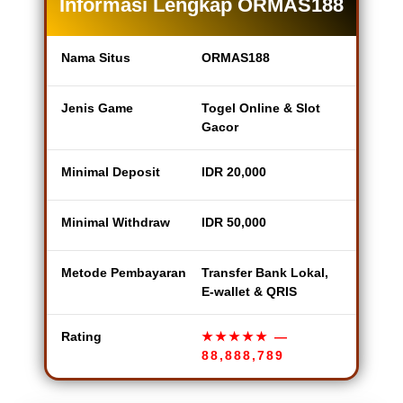
Informasi Lengkap ORMAS188
Nama Situs
ORMAS188
Jenis Game
Togel Online & Slot
Gacor
Minimal Deposit
IDR 20,000
Minimal Withdraw
IDR 50,000
Metode Pembayaran
Transfer Bank Lokal,
E-wallet & QRIS
Rating
★★★★★
—
88,888,789