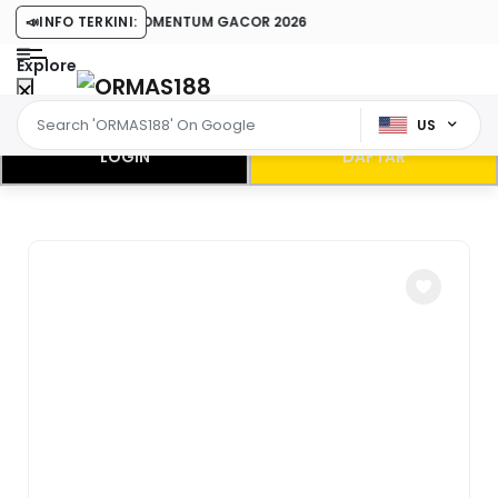
MEMBER PEMBURU MOMENTUM GACOR 2026
📣
INFO TERKINI:
Explore
US
LOGIN
DAFTAR