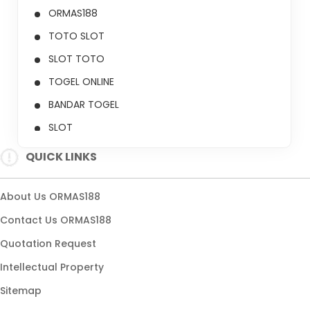
ORMAS188
TOTO SLOT
SLOT TOTO
TOGEL ONLINE
BANDAR TOGEL
SLOT
SLOT GACOR
QUICK LINKS
SITUS SLOT
SITUS SLOT ONLINE
About Us ORMAS188
SITUS TOTO SLOT
Contact Us ORMAS188
AGEN TOTO SLOT
Quotation Request
AGEN TOGEL ONLINE
Intellectual Property
PLATFORM TOTO SLOT
Sitemap
DESTINASI TOTO SLOT