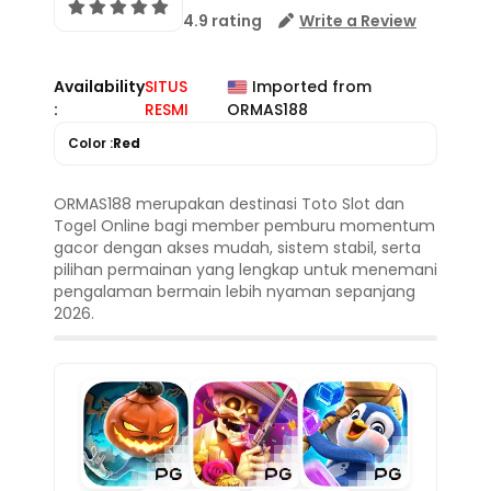
4.9 rating
Write a Review
Availability
SITUS
Imported from
:
RESMI
ORMAS188
Color :
Red
ORMAS188 merupakan destinasi Toto Slot dan
Togel Online bagi member pemburu momentum
gacor dengan akses mudah, sistem stabil, serta
pilihan permainan yang lengkap untuk menemani
pengalaman bermain lebih nyaman sepanjang
2026.