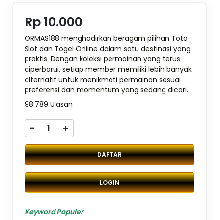
Rp 10.000
ORMAS188 menghadirkan beragam pilihan Toto
Slot dan Togel Online dalam satu destinasi yang
praktis. Dengan koleksi permainan yang terus
diperbarui, setiap member memiliki lebih banyak
alternatif untuk menikmati permainan sesuai
preferensi dan momentum yang sedang dicari.
98.789 Ulasan
-
+
DAFTAR
LOGIN
Keyword Populer