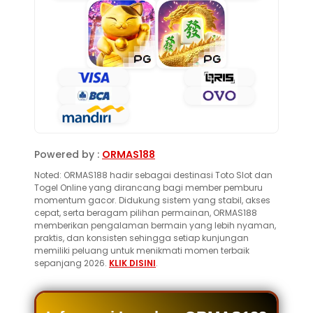
Powered by :
ORMAS188
Noted: ORMAS188 hadir sebagai destinasi Toto Slot dan
Togel Online yang dirancang bagi member pemburu
momentum gacor. Didukung sistem yang stabil, akses
cepat, serta beragam pilihan permainan, ORMAS188
memberikan pengalaman bermain yang lebih nyaman,
praktis, dan konsisten sehingga setiap kunjungan
memiliki peluang untuk menikmati momen terbaik
sepanjang 2026.
KLIK DISINI
.