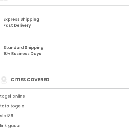
Express Shipping
Fast Delivery
Standard Shipping
10+ Business Days
CITIES COVERED
togel online
toto togele
slot88
link gacor