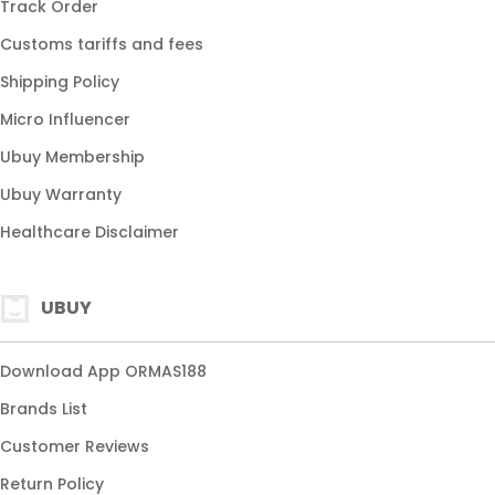
Track Order
DESTINASI TOGEL ONLINE
Customs tariffs and fees
LINK ALTERNATIF ORMAS188
Shipping Policy
LINK TOTO SLOT
Micro Influencer
LINK TOGEL ONLINE
Ubuy Membership
LINK SLOT GACOR
Ubuy Warranty
LINK GACOR
Healthcare Disclaimer
SITUS RESMI
SITUS TERPERCAYA
UBUY
RTP GACOR
RTP LIVE
Download App ORMAS188
SLOT88
Brands List
SLOT HARI INI
Customer Reviews
SLOT GACOR HARI INI
Return Policy