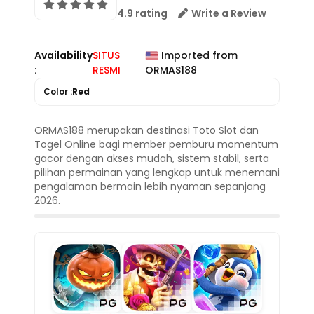
4.9 rating
Write a Review
Availability
SITUS
Imported from
:
RESMI
ORMAS188
Color :
Red
ORMAS188 merupakan destinasi Toto Slot dan
Togel Online bagi member pemburu momentum
gacor dengan akses mudah, sistem stabil, serta
pilihan permainan yang lengkap untuk menemani
pengalaman bermain lebih nyaman sepanjang
2026.