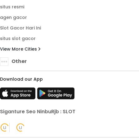
situs resmi
agen gacor
Slot Gacor Hari Ini
situs slot gacor
View More Cities
Other
Download our App
Siganture Seo NinbuRjb : SLOT