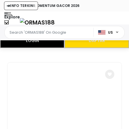
MEMBER PEMBURU MOMENTUM GACOR 2026
📣
INFO TERKINI:
Explore
US
LOGIN
DAFTAR