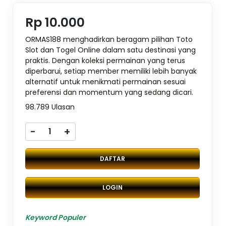
Rp 10.000
ORMAS188 menghadirkan beragam pilihan Toto
Slot dan Togel Online dalam satu destinasi yang
praktis. Dengan koleksi permainan yang terus
diperbarui, setiap member memiliki lebih banyak
alternatif untuk menikmati permainan sesuai
preferensi dan momentum yang sedang dicari.
98.789 Ulasan
-
+
DAFTAR
LOGIN
Keyword Populer