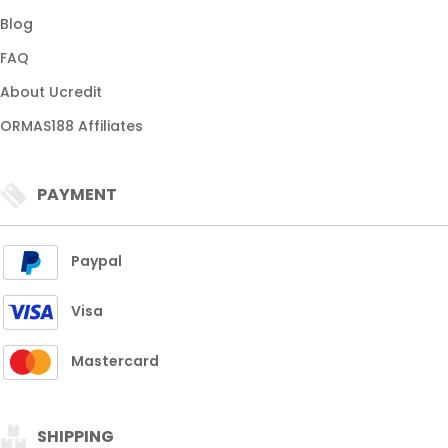
GAME SLOT
Blog
GAME TOTO
FAQ
PERMAINAN SLOT
About Ucredit
ORMAS188 Affiliates
PAYMENT
Paypal
Visa
Mastercard
SHIPPING