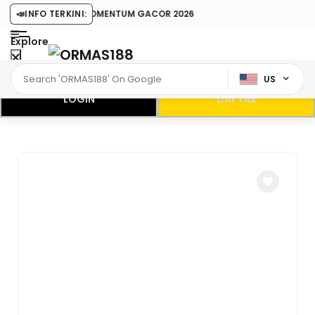
MEMBER PEMBURU MOMENTUM GACOR 2026
📣
INFO TERKINI:
Explore
US
LOGIN
DAFTAR