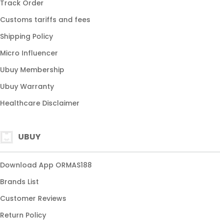
Track Order
DESTINASI TOGEL ONLINE
Customs tariffs and fees
LINK ALTERNATIF ORMAS188
Shipping Policy
LINK TOTO SLOT
Micro Influencer
LINK TOGEL ONLINE
Ubuy Membership
LINK SLOT GACOR
Ubuy Warranty
LINK GACOR
Healthcare Disclaimer
SITUS RESMI
SITUS TERPERCAYA
UBUY
RTP GACOR
RTP LIVE
Download App ORMAS188
SLOT88
Brands List
SLOT HARI INI
Customer Reviews
SLOT GACOR HARI INI
Return Policy