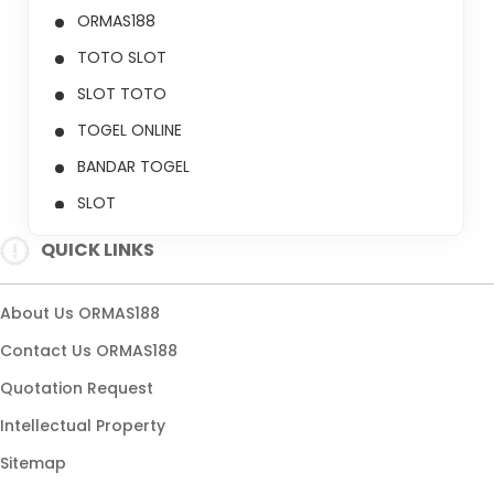
ORMAS188
TOTO SLOT
SLOT TOTO
TOGEL ONLINE
BANDAR TOGEL
SLOT
SLOT GACOR
QUICK LINKS
SITUS SLOT
SITUS SLOT ONLINE
About Us ORMAS188
SITUS TOTO SLOT
Contact Us ORMAS188
AGEN TOTO SLOT
Quotation Request
AGEN TOGEL ONLINE
Intellectual Property
PLATFORM TOTO SLOT
Sitemap
DESTINASI TOTO SLOT