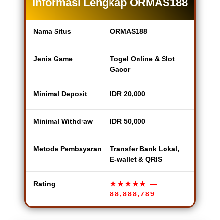
Informasi Lengkap ORMAS188
Nama Situs
ORMAS188
Jenis Game
Togel Online & Slot
Gacor
Minimal Deposit
IDR 20,000
Minimal Withdraw
IDR 50,000
Metode Pembayaran
Transfer Bank Lokal,
E-wallet & QRIS
Rating
★★★★★
—
88,888,789